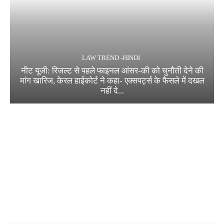
LAW TREND -HINDI
नीट यूजी: रिजल्ट से पहले फाइनल आंसर-की को चुनौती देने की
मांग खारिज, केरल हाईकोर्ट ने कहा- एक्सपर्ट्स के फैसले में दखल
नहीं दे...