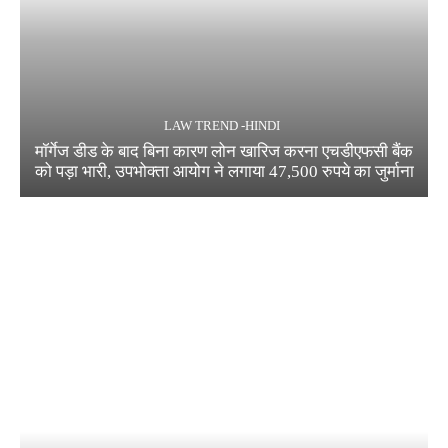
LAW TREND -HINDI
मॉर्गेज डीड के बाद बिना कारण लोन खारिज करना एचडीएफसी बैंक
को पड़ा भारी, उपभोक्ता आयोग ने लगाया 47,500 रुपये का जुर्माना