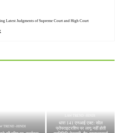
ing Latest Judgments of Supreme Court and High Court
LAW TREND -HINDI
धारा 141 एनआई एक्ट: सोल
W TREND -HINDI
प्रोपराइटरशिप पर लागू नहीं होती