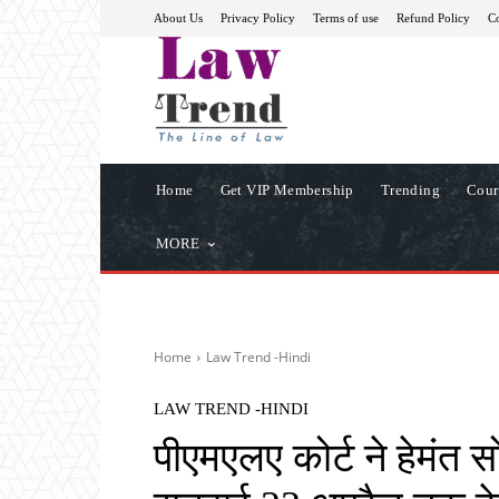
About Us
Privacy Policy
Terms of use
Refund Policy
Co
Home
Get VIP Membership
Trending
Cour
MORE
Home
Law Trend -Hindi
LAW TREND -HINDI
पीएमएलए कोर्ट ने हेमंत