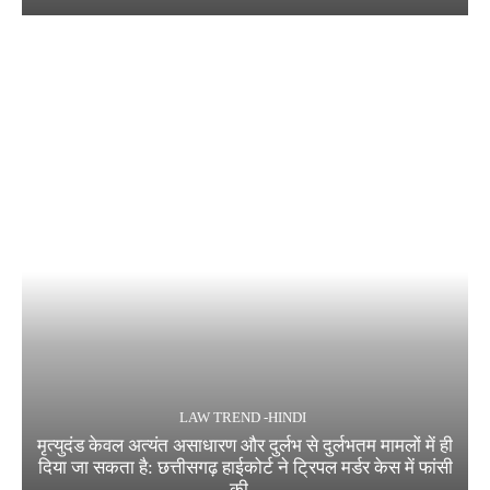
LAW TREND -HINDI
मृत्युदंड केवल अत्यंत असाधारण और दुर्लभ से दुर्लभतम मामलों में ही
दिया जा सकता है: छत्तीसगढ़ हाईकोर्ट ने ट्रिपल मर्डर केस में फांसी
की...