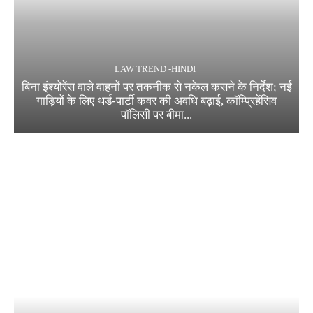
LAW TREND -HINDI
बिना इंश्योरेंस वाले वाहनों पर तकनीक से नकेल कसने के निर्देश; नई
गाड़ियों के लिए थर्ड-पार्टी कवर की अवधि बढ़ाई, कॉम्प्रिहेंसिव
पॉलिसी पर बीमा...