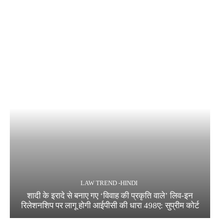
LAW TREND -HINDI
शादी के इरादे से बनाए गए ‘विवाह की प्रकृति वाले’ लिव-इन
रिलेशनशिप पर लागू होगी आईपीसी की धारा 498ए: सुप्रीम कोर्ट