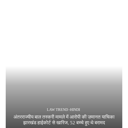
LAW TREND -HINDI
अंतरराज्यीय बाल तस्करी मामले में आरोपी की ज़मानत याचिका
झारखंड हाईकोर्ट से खारिज, 52 बच्चे हुए थे बरामद