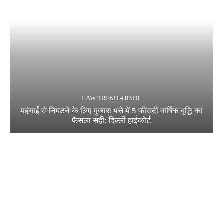
LAW TREND -HINDI
महंगाई से निपटने के लिए गुजारा भत्ते में 5 फीसदी वार्षिक वृद्धि का
फैसला सही: दिल्ली हाईकोर्ट