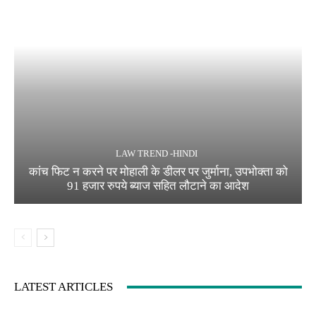
LAW TREND -HINDI
कांच फिट न करने पर मोहाली के डीलर पर जुर्माना, उपभोक्ता को
91 हजार रुपये ब्याज सहित लौटाने का आदेश
LATEST ARTICLES