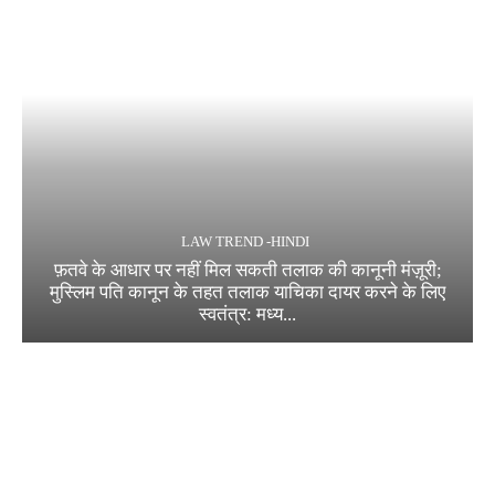
LAW TREND -HINDI
फ़तवे के आधार पर नहीं मिल सकती तलाक की कानूनी मंज़ूरी;
मुस्लिम पति कानून के तहत तलाक याचिका दायर करने के लिए
स्वतंत्र: मध्य...