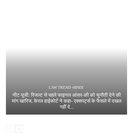
LAW TREND -HINDI
नीट यूजी: रिजल्ट से पहले फाइनल आंसर-की को चुनौती देने की
मांग खारिज, केरल हाईकोर्ट ने कहा- एक्सपर्ट्स के फैसले में दखल
नहीं दे...