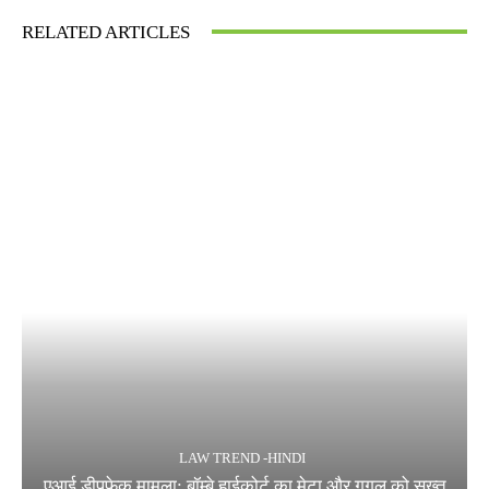
RELATED ARTICLES
LAW TREND -HINDI
एआई डीपफेक मामला: बॉम्बे हाईकोर्ट का मेटा और गूगल को सख्त