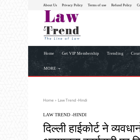
About Us
Privacy Policy
Terms of use
Refund Policy
Co
Home
Get VIP Membership
Trending
Cour
MORE
Home
Law Trend -Hindi
LAW TREND -HINDI
दिल्ली हाईकोर्ट ने व्यवध