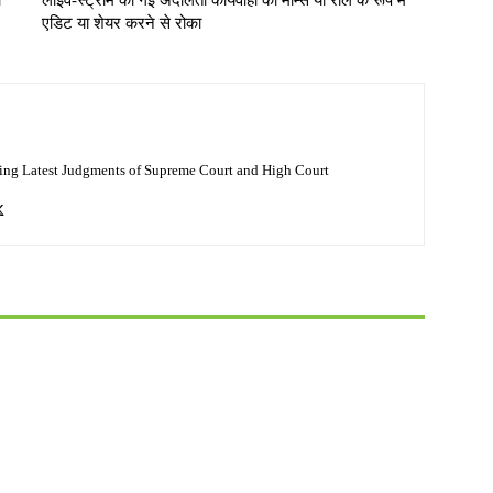
ा
लाइव-स्ट्रीम की गई अदालती कार्यवाही को मीम्स या रील के रूप में
एडिट या शेयर करने से रोका
ing Latest Judgments of Supreme Court and High Court