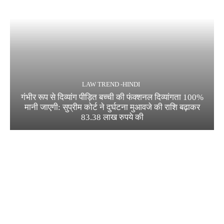
LAW TREND -HINDI
गंभीर रूप से दिव्यांग पीड़ित बच्ची की फंक्शनल दिव्यांगता 100%
मानी जाएगी: सुप्रीम कोर्ट ने दुर्घटना मुआवजे की राशि बढ़ाकर
83.38 लाख रुपये की