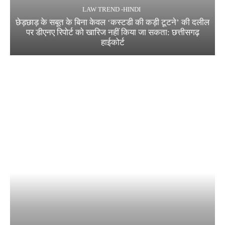
LAW TREND -HINDI
छेड़छाड़ के सबूत के बिना केवल ‘कस्टडी की कड़ी टूटने’ की दलील
पर डीएनए रिपोर्ट को खारिज नहीं किया जा सकता: छत्तीसगढ़
हाईकोर्ट