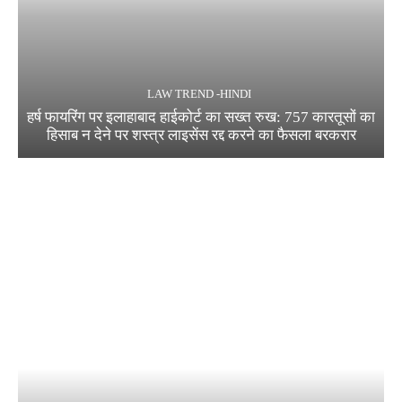
LAW TREND -HINDI
हर्ष फायरिंग पर इलाहाबाद हाईकोर्ट का सख्त रुख: 757 कारतूसों का
हिसाब न देने पर शस्त्र लाइसेंस रद्द करने का फैसला बरकरार