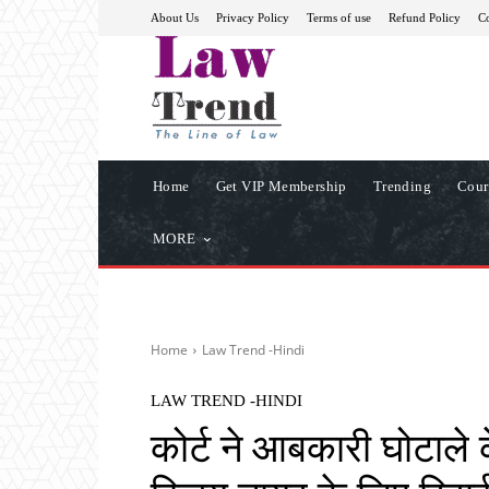
About Us
Privacy Policy
Terms of use
Refund Policy
Co
Home
Get VIP Membership
Trending
Cour
MORE
Home
Law Trend -Hindi
LAW TREND -HINDI
कोर्ट ने आबकारी घोटाले क