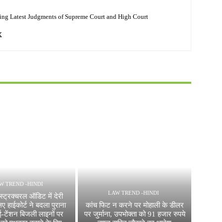
ing Latest Judgments of Supreme Court and High Court
W TREND -HINDI
LAW TREND -HINDI
 स्ट्रक्चरल ऑडिट में देरी
िए हाईकोर्ट ने बदला पुराना
कांच फिट न करने पर मोहाली के डीलर
ई-टेंशन बिजली लाइनों पर
पर जुर्माना, उपभोक्ता को 91 हजार रुपये