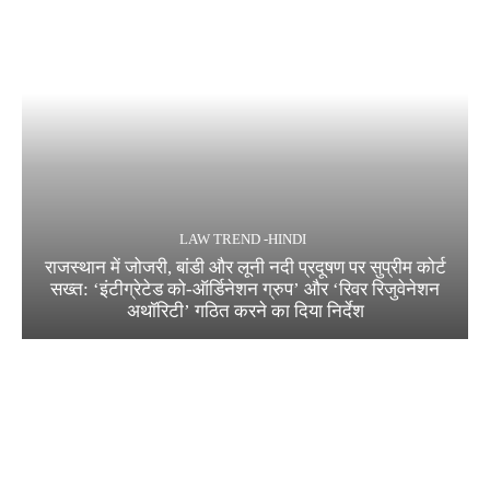
LAW TREND -HINDI
राजस्थान में जोजरी, बांडी और लूनी नदी प्रदूषण पर सुप्रीम कोर्ट
सख्त: ‘इंटीग्रेटेड को-ऑर्डिनेशन ग्रुप’ और ‘रिवर रिजुवेनेशन
अथॉरिटी’ गठित करने का दिया निर्देश