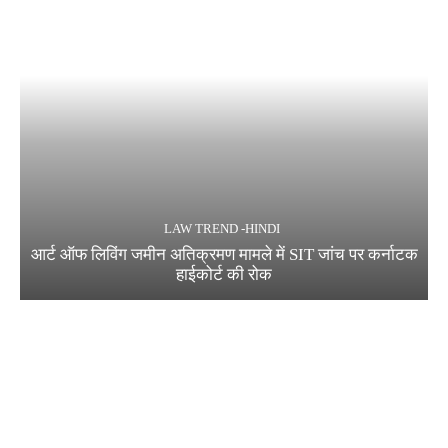
LAW TREND -HINDI
आर्ट ऑफ लिविंग जमीन अतिक्रमण मामले में SIT जांच पर कर्नाटक
हाईकोर्ट की रोक