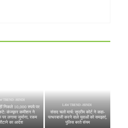
W TREND -HINDI
LAW TREND -HINDI
हीं निकले 10,000 रुपये पर
कटे: कंज्यूमर कमीशन ने
संसद चलो मार्च: सुप्रीम कोर्ट ने कहा-
क पर लगाया जुर्माना, रकम
पत्थरबाजी करने वाले युवाओं को समझाएं,
लौटाने का आदेश
पुलिस बरते संयम