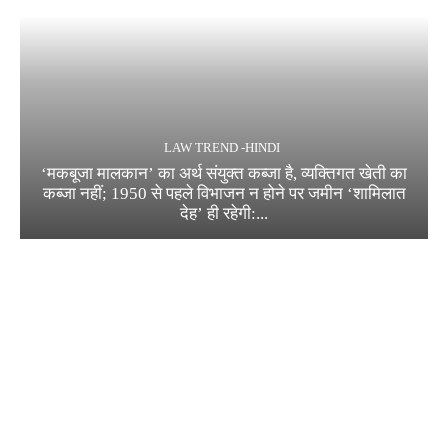
LAW TREND -HINDI
‘मकबूजा मालकान’ का अर्थ संयुक्त कब्जा है, व्यक्तिगत खेती का
कब्जा नहीं; 1950 से पहले विभाजन न होने पर जमीन ‘शामिलात
देह’ ही रहेगी:...