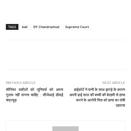
TAGS
bail
DY Chandrachud
Supreme Court
PREVIOUS ARTICLE
NEXT ARTICLE
सीनियर वकीलों को जूनियर्स को अपना
हाईकोर्ट ने पत्नी के साथ झगड़े के कारण
गुलाम नहीं मानना चाहिए : सीजेआई डीवाई
अपनी ढाई साल की बच्ची की बेरहमी से हत्या
चंद्रचूड़
करने के आरोपी पिता को हत्या का दोषी
ठहराया