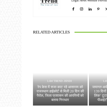
Legal News Website Provid
RELATED ARTICLES
LAW TREND -HINDI
LA
रेप केस में सजा काट रहे आसाराम को
जमानत आदे
राजस्थान हाईकोर्ट से मिली 20 दिन की
139 दिनों
पैरोल, जिला प्रशासन की आपत्तियों को
लिंक’ टूटा
बताया निराधार
पीआईटी