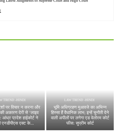
ing Latest Judgments of Supreme Court and High Court
W TREND -HINDI
LAW TREND -HINDI
शों पर विचार न करना और
भूमि अधिग्रहण मुआवजे का अभिन्न
 की अकारण देरी से ‘लाइव
हिस्सा हैं वैधानिक लाभ; इन्हें चुनौती देने
: आंध्र प्रदेश हाईकोर्ट ने
वाली अपीलों पर लगेगा एड वेलोरम कोर्ट
 एनडीपीएस एक्ट के...
फीस: सुप्रीम कोर्ट