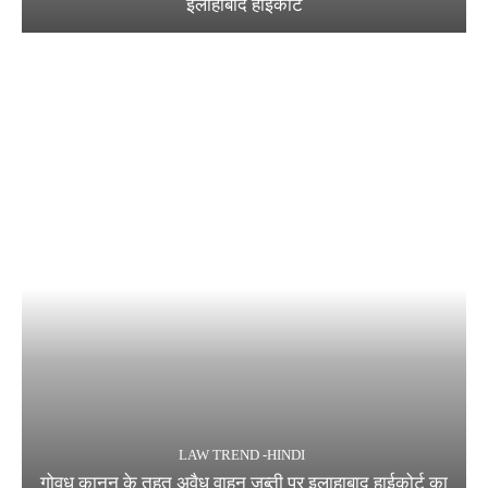
इलाहाबाद हाईकोर्ट
LAW TREND -HINDI
गोवध कानून के तहत अवैध वाहन जब्ती पर इलाहाबाद हाईकोर्ट का