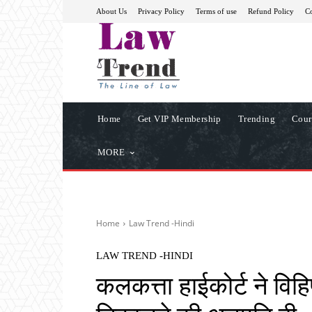
About Us
Privacy Policy
Terms of use
Refund Policy
Co
Home
Get VIP Membership
Trending
Cour
MORE
Home
Law Trend -Hindi
LAW TREND -HINDI
कलकत्ता हाईकोर्ट ने विहि