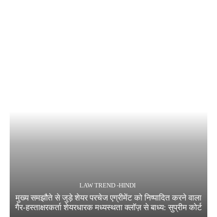
LAW TREND -HINDI
मुख्य समझौते से जुड़े शेयर परचेज एग्रीमेंट को निष्पादित करने वाला
गैर-हस्ताक्षरकर्ता शेयरधारक मध्यस्थता क्लॉज़ से बाध्य: सुप्रीम कोर्ट