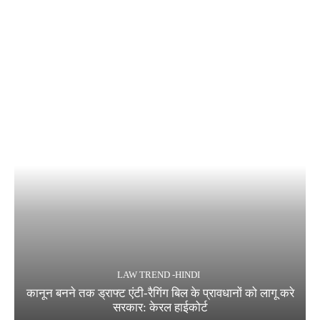
LAW TREND -HINDI
कानून बनने तक ड्राफ्ट एंटी-रैगिंग बिल के प्रावधानों को लागू करे
सरकार: केरल हाईकोर्ट