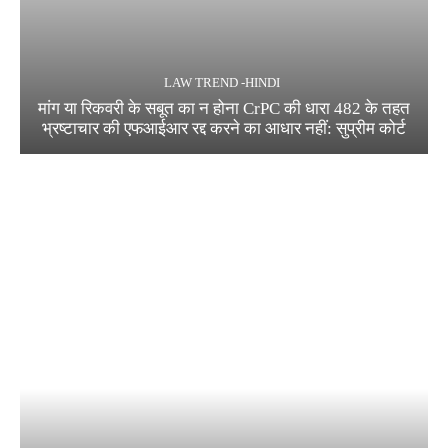
LAW TREND -HINDI
मांग या रिकवरी के सबूत का न होना CrPC की धारा 482 के तहत
भ्रष्टाचार की एफआईआर रद्द करने का आधार नहीं: सुप्रीम कोर्ट