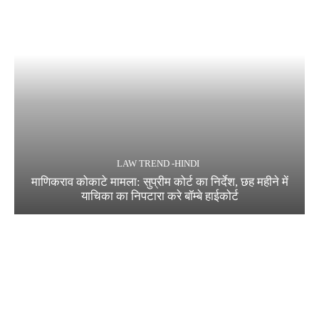
LAW TREND -HINDI
माणिकराव कोकाटे मामला: सुप्रीम कोर्ट का निर्देश, छह महीने में
याचिका का निपटारा करे बॉम्बे हाईकोर्ट