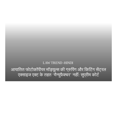
LAW TREND -HINDI
आयातित फोटोकॉपीयर मॉड्यूल्स की ग्रुपिंग और किटिंग सेंट्रल
एक्साइज एक्ट के तहत ‘मैन्युफैक्चर’ नहीं: सुप्रीम कोर्ट