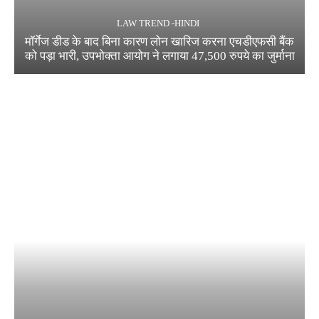
LAW TREND -HINDI
मॉर्गेज डीड के बाद बिना कारण लोन खारिज करना एचडीएफसी बैंक
को पड़ा भारी, उपभोक्ता आयोग ने लगाया 47,500 रुपये का जुर्माना