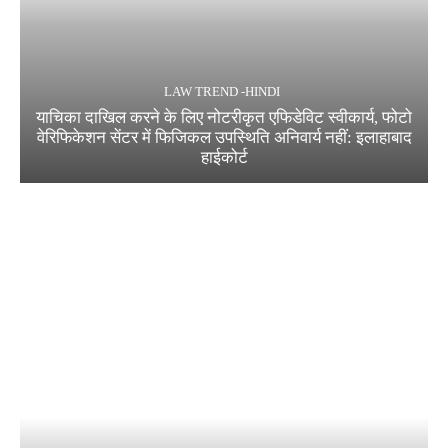
LAW TREND -HINDI
याचिका दाखिल करने के लिए नोटरीकृत एफिडेविट स्वीकार्य, फोटो
वेरिफिकेशन सेंटर में फिजिकल उपस्थिति अनिवार्य नहीं: इलाहाबाद
हाईकोर्ट