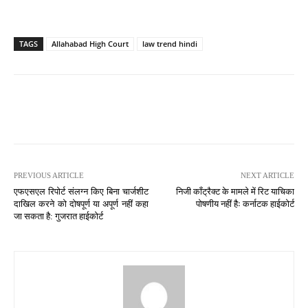
TAGS
Allahabad High Court
law trend hindi
PREVIOUS ARTICLE
NEXT ARTICLE
एफएसएल रिपोर्ट संलग्न किए बिना चार्जशीट
निजी कॉंट्रैक्ट के मामले में रिट याचिका
दाखिल करने को दोषपूर्ण या अपूर्ण नहीं कहा
पोषणीय नहीं हैः कर्नाटक हाईकोर्ट
जा सकता है: गुजरात हाईकोर्ट