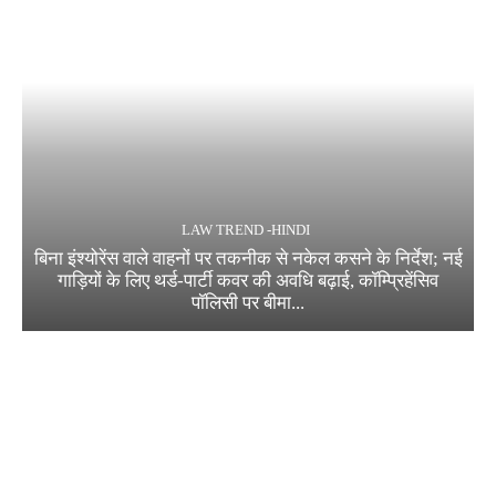
LAW TREND -HINDI
बिना इंश्योरेंस वाले वाहनों पर तकनीक से नकेल कसने के निर्देश; नई
गाड़ियों के लिए थर्ड-पार्टी कवर की अवधि बढ़ाई, कॉम्प्रिहेंसिव
पॉलिसी पर बीमा...