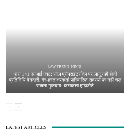
LAW TREND -HINDI
धारा 141 एनआई एक्ट: सोल प्रोपराइटरशिप पर लागू नहीं होती
प्रतिनिधि देनदारी, गैर-हस्ताक्षरकर्ता पारिवारिक सदस्यों पर नहीं चल
सकता मुकदमा: कलकत्ता हाईकोर्ट
LATEST ARTICLES