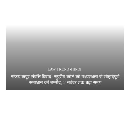
LAW TREND -HINDI
संजय कपूर संपत्ति विवाद: सुप्रीम कोर्ट को मध्यस्थता से सौहार्दपूर्ण
समाधान की उम्मीद, 2 नवंबर तक बढ़ा समय