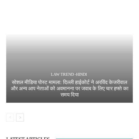
LAW TREND -HINDI
सोशल मीडिया पोस्ट मामला: दिल्ली हाईकोर्ट ने अरविंद केजरीवाल
और अन्य आप नेताओं को अवमानना पर जवाब के लिए चार हफ्ते का
समय दिया