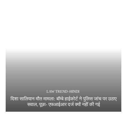
LAW TREND -HINDI
दिशा सालियान मौत मामला: बॉम्बे हाईकोर्ट ने पुलिस जांच पर उठाए
सवाल, पूछा- एफआईआर दर्ज क्यों नहीं की गई