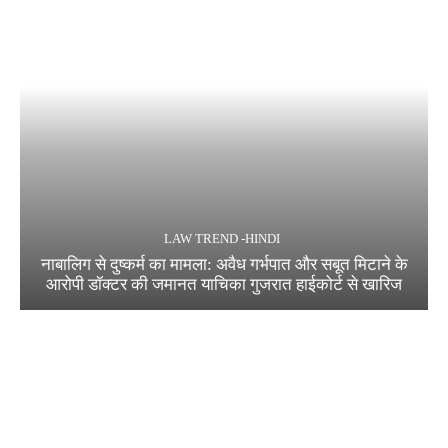
LAW TREND -HINDI
नाबालिग से दुष्कर्म का मामला: अवैध गर्भपात और सबूत मिटाने के
आरोपी डॉक्टर की जमानत याचिका गुजरात हाईकोर्ट से खारिज