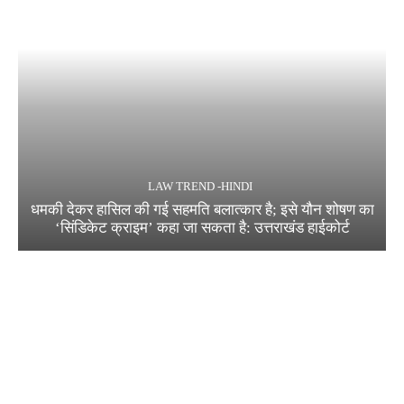
LAW TREND -HINDI
धमकी देकर हासिल की गई सहमति बलात्कार है; इसे यौन शोषण का
‘सिंडिकेट क्राइम’ कहा जा सकता है: उत्तराखंड हाईकोर्ट