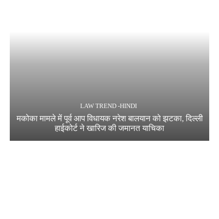
LAW TREND -HINDI
मकोका मामले में पूर्व आप विधायक नरेश बालयान को झटका, दिल्ली
हाईकोर्ट ने खारिज की जमानत याचिका