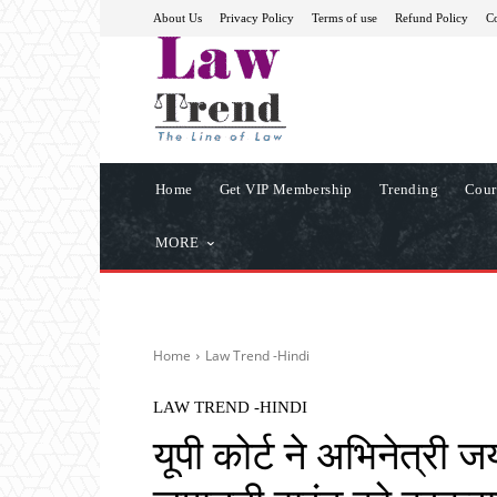
About Us
Privacy Policy
Terms of use
Refund Policy
Co
Home
Get VIP Membership
Trending
Cour
MORE
Home
Law Trend -Hindi
LAW TREND -HINDI
यूपी कोर्ट ने अभिनेत्री 