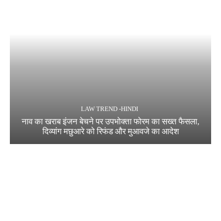
LAW TREND -HINDI
नाव का खराब इंजन बेचने पर उपभोक्ता फोरम का सख्त फैसला,
दिव्यांग मछुआरे को रिफंड और मुआवजे का आदेश