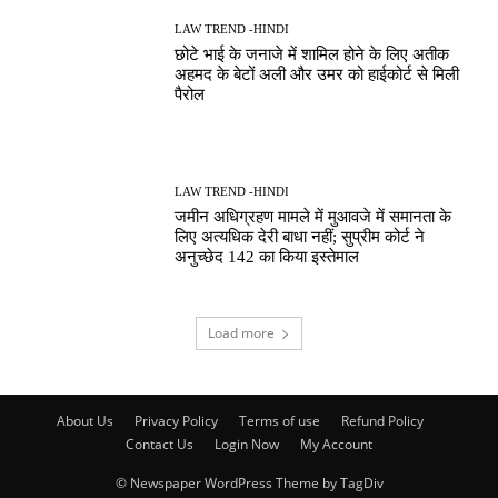
LAW TREND -HINDI
छोटे भाई के जनाजे में शामिल होने के लिए अतीक
अहमद के बेटों अली और उमर को हाईकोर्ट से मिली
पैरोल
LAW TREND -HINDI
जमीन अधिग्रहण मामले में मुआवजे में समानता के
लिए अत्यधिक देरी बाधा नहीं; सुप्रीम कोर्ट ने
अनुच्छेद 142 का किया इस्तेमाल
Load more
About Us
Privacy Policy
Terms of use
Refund Policy
Contact Us
Login Now
My Account
© Newspaper WordPress Theme by TagDiv