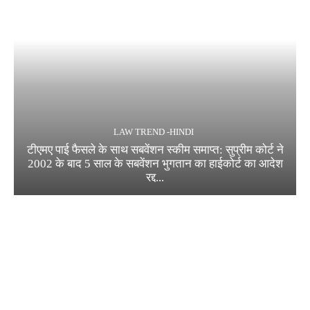
LAW TREND -HINDI
टीएमए पाई फैसले के साथ सबवेंशन स्कीम समाप्त: सुप्रीम कोर्ट ने
2002 के बाद 5 साल के सबवेंशन भुगतान का हाईकोर्ट का आदेश
रद्द...