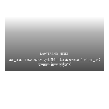
LAW TREND -HINDI
कानून बनने तक ड्राफ्ट एंटी-रैगिंग बिल के प्रावधानों को लागू करे
सरकार: केरल हाईकोर्ट