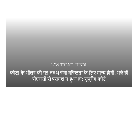
LAW TREND -HINDI
कोटा के भीतर की गई तदर्थ सेवा वरिष्ठता के लिए मान्य होगी, भले ही
पीएससी से परामर्श न हुआ हो: सुप्रीम कोर्ट