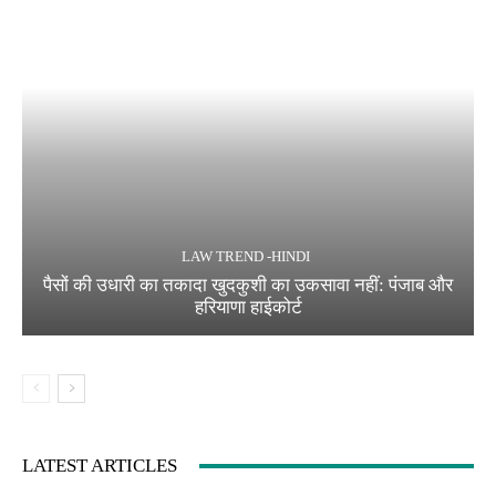
LAW TREND -HINDI
पैसों की उधारी का तकादा खुदकुशी का उकसावा नहीं: पंजाब और
हरियाणा हाईकोर्ट
LATEST ARTICLES