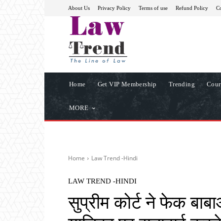
About Us
Privacy Policy
Terms of use
Refund Policy
Co
Home
Get VIP Membership
Trending
Cour
MORE
Home
Law Trend -Hindi
LAW TREND -HINDI
सुप्रीम कोर्ट ने फेक बाब