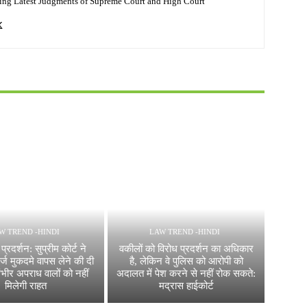
ing Latest Judgments of Supreme Court and High Court
W TREND -HINDI
LAW TREND -HINDI
्रदर्शन: सुप्रीम कोर्ट ने
वकीलों को विरोध प्रदर्शन का अधिकार
दर्ज मुकदमे वापस लेने की दी
है, लेकिन वे पुलिस को आरोपी को
ंभीर अपराध वालों को नहीं
अदालत में पेश करने से नहीं रोक सकते:
मिलेगी राहत
मद्रास हाईकोर्ट