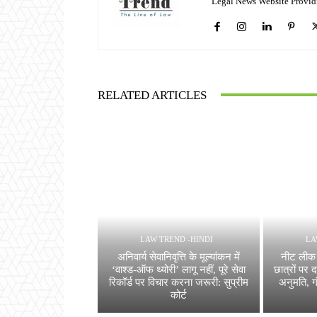
Legal News Website Provid
RELATED ARTICLES
LAW TREND -HINDI
LA
अनिवार्य सेवानिवृत्ति के मूल्यांकन में
नीट लीक प
‘वाश्ड-ऑफ थ्योरी’ लागू नहीं, पूरे सेवा
छात्रों पर 
रिकॉर्ड पर विचार करना जरूरी: सुप्रीम
अनुमति, ग
कोर्ट