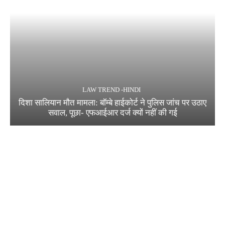
LAW TREND -HINDI
दिशा सालियान मौत मामला: बॉम्बे हाईकोर्ट ने पुलिस जांच पर उठाए
सवाल, पूछा- एफआईआर दर्ज क्यों नहीं की गई