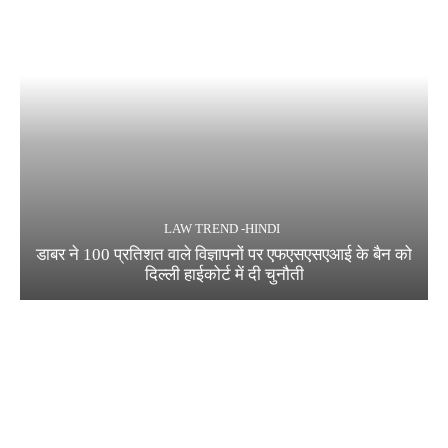
LAW TREND -HINDI
डाबर ने 100 प्रतिशत वाले विज्ञापनों पर एफएसएसएआई के बैन को
दिल्ली हाईकोर्ट में दी चुनौती