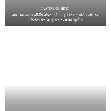
LAW TREND -HINDI
अचानक बदला बोर्डिंग पॉइंट: ऑनलाइन टिकट पोर्टल और बस
ऑपरेटर पर 50 हजार रुपये का जुर्माना