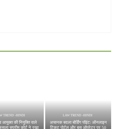
W TREND -HINDI
LAW TREND -HINDI
व आयुक्त की नियुक्ति वाले
अचानक बदला बोर्डिंग पॉइंट: ऑनलाइन
ैसला सुप्रीम कोर्ट ने रखा
टिकट पोर्टल और बस ऑपरेटर पर 50