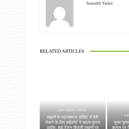
Sourabh Yadav
RELATED ARTICLES
LAW TREND -HINDI
LA
स्कूलों के स्ट्रक्चरल ऑडिट में देरी
रोकने के लिए हाईकोर्ट ने बदला पुराना
मुख्य चुना
आदेश, हाई-टेंशन बिजली लाइनों पर
कानून पर फ