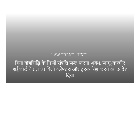
LAW TREND -HINDI
बिना दोषसिद्धि के निजी संपत्ति जब्त करना अवैध, जम्मू-कश्मीर
हाईकोर्ट ने 6,150 विलो क्लेफ्ट्स और ट्रक रिहा करने का आदेश
दिया