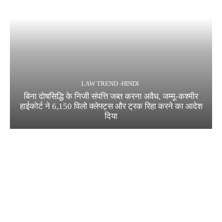
LAW TREND -HINDI
बिना दोषसिद्धि के निजी संपत्ति जब्त करना अवैध, जम्मू-कश्मीर
हाईकोर्ट ने 6,150 विलो क्लेफ्ट्स और ट्रक रिहा करने का आदेश
दिया