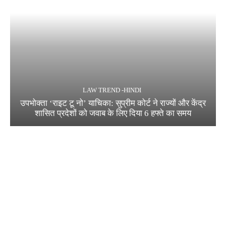
LAW TREND -HINDI
उपभोक्ता ‘राइट टू नो’ याचिका: सुप्रीम कोर्ट ने राज्यों और केंद्र
शासित प्रदेशों को जवाब के लिए दिया 6 हफ्ते का समय