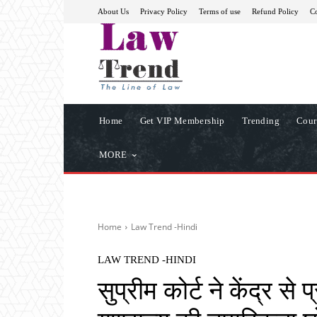
About Us
Privacy Policy
Terms of use
Refund Policy
Co
Home
Get VIP Membership
Trending
Cour
MORE
Home
Law Trend -Hindi
LAW TREND -HINDI
सुप्रीम कोर्ट ने केंद्र से 