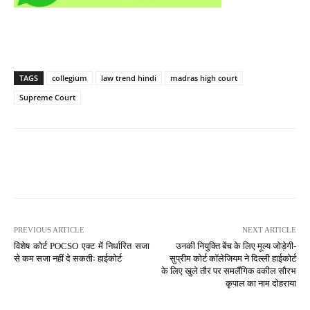
TAGS
collegium
law trend hindi
madras high court
Supreme Court
PREVIOUS ARTICLE
NEXT ARTICLE
विशेष कोर्ट POCSO एक्ट में निर्धारित सजा
उनकी नियुक्ति बेंच के लिए मूल्य जोड़ेगी-
से कम सजा नहीं दे सकतीः हाईकोर्ट
सुप्रीम कोर्ट कॉलेजियम ने दिल्ली हाईकोर्ट
के लिए खुले तौर पर समलैंगिक वकील सौरभ
कृपाल का नाम दोहराया