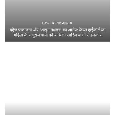
LAW TREND -HINDI
दहेज प्रताड़ना और ‘अशुभ नक्षत्र’ का आरोप: केरल हाईकोर्ट का
महिला के ससुराल वालों की याचिका खारिज करने से इनकार