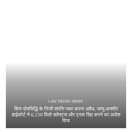
LAW TREND -HINDI
बिना दोषसिद्धि के निजी संपत्ति जब्त करना अवैध, जम्मू-कश्मीर
हाईकोर्ट ने 6,150 विलो क्लेफ्ट्स और ट्रक रिहा करने का आदेश
दिया