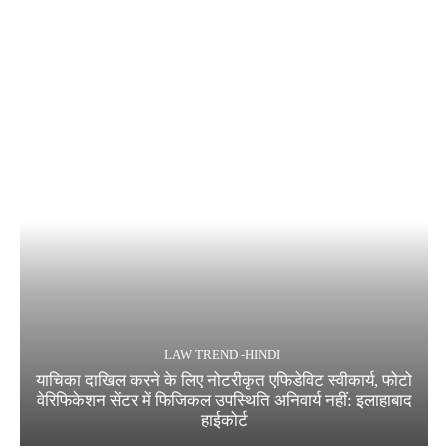
LAW TREND -HINDI
याचिका दाखिल करने के लिए नोटरीकृत एफिडेविट स्वीकार्य, फोटो
वेरिफिकेशन सेंटर में फिजिकल उपस्थिति अनिवार्य नहीं: इलाहाबाद
हाईकोर्ट