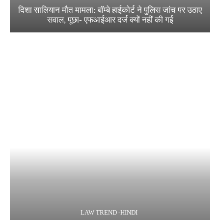
दिशा सालियान मौत मामला: बॉम्बे हाईकोर्ट ने पुलिस जांच पर उठाए
सवाल, पूछा- एफआईआर दर्ज क्यों नहीं की गई
LAW TREND -HINDI