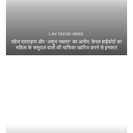
LAW TREND -HINDI
दहेज प्रताड़ना और ‘अशुभ नक्षत्र’ का आरोप: केरल हाईकोर्ट का
महिला के ससुराल वालों की याचिका खारिज करने से इनकार