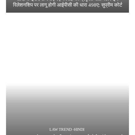
रिलेशनशिप पर लागू होगी आईपीसी की धारा 498ए: सुप्रीम कोर्ट
LAW TREND -HINDI